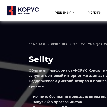
РЕШЕНИЯ
УСЛУГИ
СОБСТВЕННАЯ
E-COMMER
ПАР
РАЗРАБОТКА
РЕ
ГЛАВНАЯ
РЕШЕНИЯ
SELLTY | CMS ДЛЯ С
Бустрейд | E-
Интернет-
1С-
commerce платформа
ключ
Энт
Sellty
B2b-портал
Корпор
Ens
интернет
пла
Портал для
поставщиков
Оптов
Облачная платформа от «КОРУС Консалтин
интернет
запустить оптовый интернет-магазин за н
Gate Management
Sell
Поддерживаем дистрибьюторов и произво
— управление
Разработк
соз
воротами на складе
программн
инт
кризиса.
обеспечени
Обучающий
портал для
Создание 
— Начните бесплатно продавать оптом он
партнёров и
разработк
— Запуск без программистов
клиентов
портала