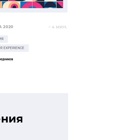
А 2020
~ 4 МИН.
ИЯ
R EXPERIENCE
редников
ения