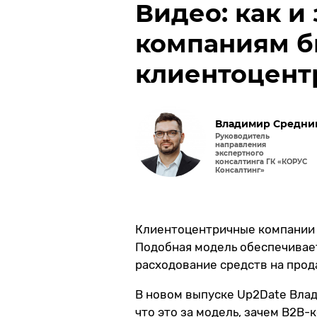
Видео: как и
Мобильный ассистент
продавца-
консультанта (POS)
компаниям б
клиентоцен
Владимир Средни
Руководитель
направления
экспертного
консалтинга ГК «КОРУС
Консалтинг»
Клиентоцентричные компании п
Подобная модель обеспечивае
расходование средств на прод
В новом выпуске Up2Date Влад
что это за модель, зачем B2B-