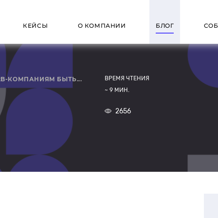
КЕЙСЫ
О КОМПАНИИ
БЛОГ
СО
CE
ТНЁРСКИЕ
ИССЛЕДОВАНИЯ И
ФУНКЦИОНАЛЬНЫЕ
СОПРОВОЖДЕНИЕ И
ВРЕМЯ ЧТЕНИЯ
2B-КОМПАНИЯМ БЫТЬ...
ШЕНИЯ
АНАЛИТИКА
РЕШЕНИЯ
РАЗВИТИЕ
~ 9 МИН.
магазин под
Битрикс:
Cоздание Customer
Калькулятор
Поддержка и
ерпрайз
Journey Map (CJM)
стоимости доставки
развитие сайтов и e-
2656
для интернет-
commerce проектов
ативный
i | E-commerce
Построение Employee
магазина
-магазин
тформа
journey map (EJM)
Чат-боты для бизнеса
ый
PIM-система Ensi
Юзабилити-аудит
-магазин
ty | CMS для
Технический аудит
а
дания B2B
сайта
ого
ернет-магазина
я на заказ
и
а B2B-