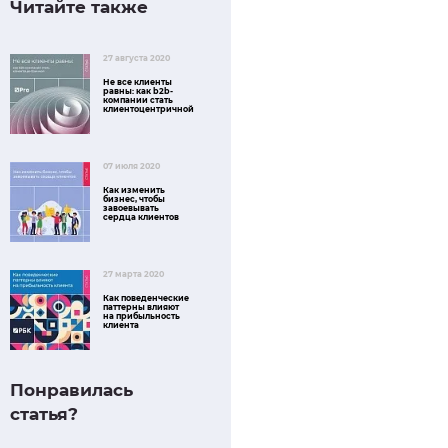
Читайте также
27 августа 2020
Не все клиенты
равны: как b2b-
компании стать
клиентоцентричной
07 июля 2020
Как изменить
бизнес, чтобы
завоевывать
сердца клиентов
27 марта 2020
Как поведенческие
паттерны влияют
на прибыльность
клиента
Понравилась
статья?