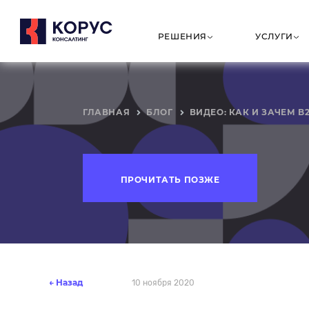
РЕШЕНИЯ
УСЛУГИ
СОБСТВЕННАЯ
E-COMMER
ПАР
ГЛАВНАЯ
БЛОГ
ВИДЕО: КАК И ЗАЧЕМ B
РАЗРАБОТКА
РЕ
Бустрейд | E-
Интернет-
1С-
commerce платформа
ключ
Энт
B2b-портал
Корпор
Ens
интернет
пла
ПРОЧИТАТЬ ПОЗЖЕ
Портал для
поставщиков
Оптов
интернет
Gate Management
Sell
— управление
Разработк
соз
воротами на складе
программн
инт
обеспечени
Обучающий
портал для
Создание 
←
Назад
10 ноября 2020
партнёров и
разработк
клиентов
портала